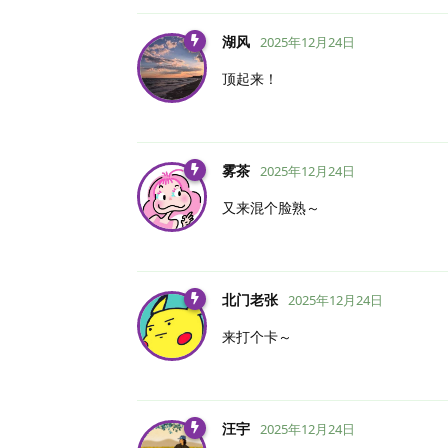
湖风
2025年12月24日
顶起来！
雾茶
2025年12月24日
又来混个脸熟～
北门老张
2025年12月24日
来打个卡～
汪宇
2025年12月24日