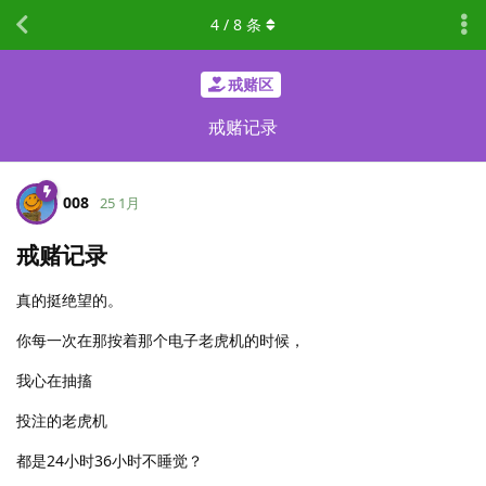
4
/
8
条
戒赌区
戒赌记录
008
25 1月
戒赌记录
真的挺绝望的。
你每一次在那按着那个电子老虎机的时候，
我心在抽搐
投注的老虎机
都是24小时36小时不睡觉？