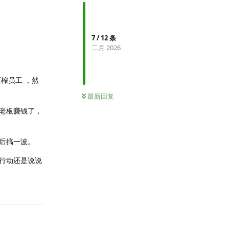
7
/
12
条
二月 2026
榨员工 ，然
最新回复
老板赚钱了，
后搞一波。
行动还是说说
回复