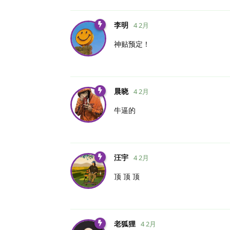
李明
4 2月
神贴预定！
晨晓
4 2月
牛逼的
汪宇
4 2月
顶 顶 顶
老狐狸
4 2月