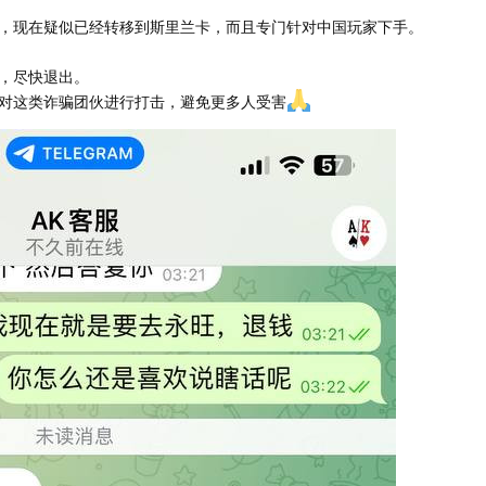
，现在疑似已经转移到斯里兰卡，而且专门针对中国玩家下手。
，尽快退出。
对这类诈骗团伙进行打击，避免更多人受害