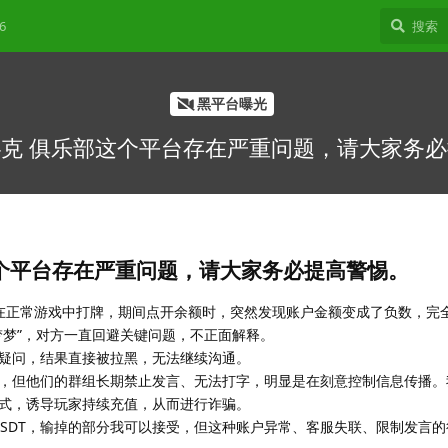
6
黑平台曝光
克 俱乐部这个平台存在严重问题，请大家务
个平台存在严重问题，请大家务必提高警惕。
时还在正常游戏中打牌，期间点开余额时，突然发现账户金额变成了负数，完
梦梦”，对方一直回避关键问题，不正面解释。
疑问，结果直接被拉黑，无法继续沟通。
，但他们的群组长期禁止发言、无法打字，明显是在刻意控制信息传播。
式，诱导玩家持续充值，从而进行诈骗。
0 USDT，输掉的部分我可以接受，但这种账户异常、客服失联、限制发言