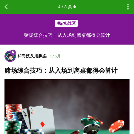
4
/
8
条
实战区
赌场综合技巧：从入场到离桌都得会算计
和尚洗头用飘柔
17 5月
赌场综合技巧：从入场到离桌都得会算计