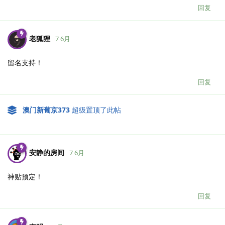
回复
老狐狸
7 6月
留名支持！
回复
澳门新葡京373
超级置顶了此帖
安静的房间
7 6月
神贴预定！
回复