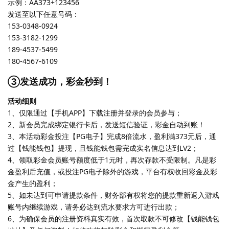
示例：AA373+123456
发送至以下任意号码：
153-0348-0924
153-3182-1299
189-4537-5499
180-4567-6109
③发送成功，彩金秒到！
活动细则
1、仅限通过【手机APP】下载注册并登录的会员参与；
2、新会员完成绑定银行卡后，发送短信验证，彩金自动到账！
3、本活动彩金投注【PG电子】完成8倍流水，盈利满373元后，通
过【钱能钱包】提现，且钱能钱包需完成实名信息达到LV2；
4、领取彩金会员账号额度低于1元时，再次存款不受限制。凡是彩
金盈利后充值，或投注PG电子除外的游戏，平台有权收回彩金及彩
金产生的盈利；
5、如未达到可申请提款条件，财务部有权将您的提款重新返入游戏
账号内继续游戏，请务必达到流水要求方可进行出款；
6、为确保会员的注册资料真实有效，首次取款不可修改【钱能钱包