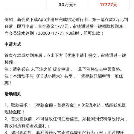
例如：新会员下载App注册后完成绑定银行卡，第一笔存款3万元到
账后，即可申请：首存彩金1777元，审核通过后一键领取秒到账！
当会员流水达到（30000+1777）×3倍时，即可出款！
申请方式
首次存款成功到账后，点击下方【优惠申请】提交，审核通过一键
秒领！
注：请务必在 未下注之前 提交申请，一旦下注将失去申领资格。
注：本活动不与《PG以小搏大》共享，一笔存款只能申请一项优
惠！
活动细则
1、取款要求：（存款金额＋首存彩金）× 3倍流水起，钱能钱包提
现秒至账！
2、首次提款前，不可修改任何注册信息。如检测到资料修改行为，
将收回所有彩金及盈利；
3、如出现对打、套利等违反常态游戏规则的行为（例：同时押庄