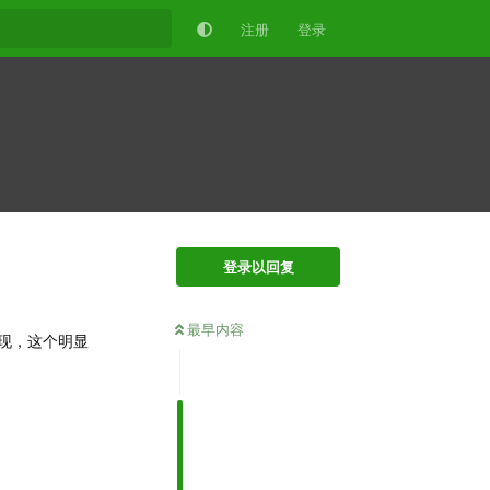
注册
登录
登录以回复
最早内容
提现，这个明显