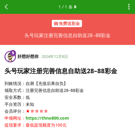
1
/
1
条
免费送彩金
头号玩家注册完善信息自助送28--88彩金
好想好想你
2024年12月8日
头号玩家注册完善信息自助送28–88彩金
到账情况：自测【充值后果自负】
领取方式：注册完善信息自助送28–88彩金
安全系数：低
平台资历：未知
会员评分：
★☆☆☆☆
申领网址：
https://thno800.com
提现要求：最低提现额度为100元