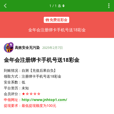
1
/
1
条
免费送彩金
金年会注册绑卡手机号送18彩金
高效安全无污染
2025年2月7日
金年会注册绑卡手机号送18彩金
到账情况：自测【充值后果自负】
领取方式：注册绑卡手机号送18彩金
安全系数：低
平台资历：未知
会员评分：
★☆☆☆☆
申领网址：
http://www.jnhtop1.com/
提现要求：最低提现额度为100元