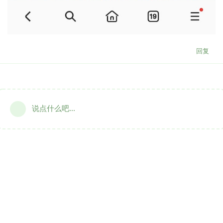
回复
说点什么吧...