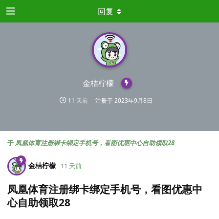
回复
金桔柠檬
11 天前
注册于
2023年9月8日
于
凤凰体育注册绑卡绑定手机号，看图优惠中心自助领取28
金桔柠檬
11 天前
凤凰体育注册绑卡绑定手机号，看图优惠中
心自助领取28