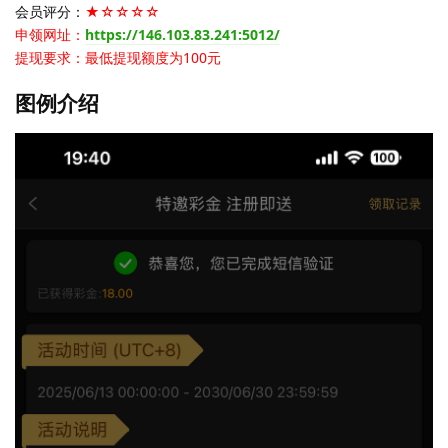
会员评分：
★☆☆☆☆
申领网址：
https://146.103.83.241:5012/
提现要求：最低提现额度为100元
图例介绍