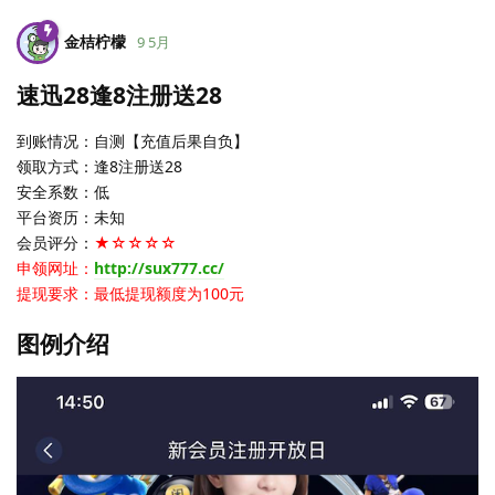
金桔柠檬
9 5月
速迅28逢8注册送28
到账情况：自测【充值后果自负】
领取方式：逢8注册送28
安全系数：低
平台资历：未知
会员评分：
★☆☆☆☆
申领网址：
http://sux777.cc/
提现要求：最低提现额度为100元
图例介绍