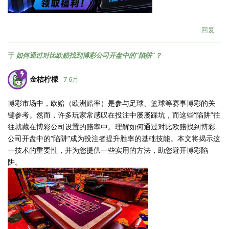
回复
于
如何通过对比欧赔找到博彩公司开盘中的“陷阱”？
金桔柠檬
7 6月
博彩市场中，欧赔（欧洲赔率）是参与足球、篮球等赛事博彩的关
键参考。然而，许多玩家常感叹在投注中屡屡踩坑，而这些“陷阱”往
往就藏在博彩公司设置的赔率中。理解如何通过对比欧赔找到博彩
公司开盘中的“陷阱”成为投注者提升胜率的基础技能。本文将揭示这
一技术的重要性，并为您提供一些实用的方法，助您避开博彩陷
阱。