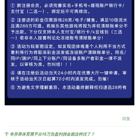
回复
于
奇异果体育黑平台18万负盈利佣金就这样没了？