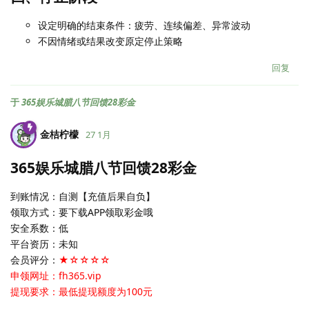
设定明确的结束条件：疲劳、连续偏差、异常波动
不因情绪或结果改变原定停止策略
回复
于
365娱乐城腊八节回馈28彩金
金桔柠檬
27 1月
365娱乐城腊八节回馈28彩金
到账情况：自测【充值后果自负】
领取方式：要下载APP领取彩金哦
安全系数：低
平台资历：未知
会员评分：
★☆☆☆☆
申领网址：fh365.vip
提现要求：最低提现额度为100元