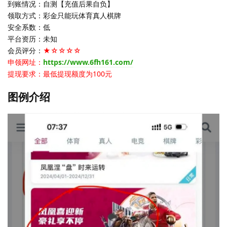
到账情况：自测【充值后果自负】
领取方式：彩金只能玩体育真人棋牌
安全系数：低
平台资历：未知
会员评分：
★☆☆☆☆
申领网址：
https://www.6fh161.com/
提现要求：最低提现额度为100元
图例介绍