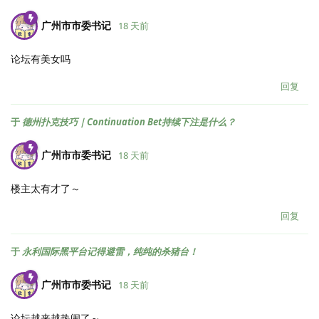
广州市市委书记
18 天前
论坛有美女吗
回复
于
德州扑克技巧｜Continuation Bet持续下注是什么？
广州市市委书记
18 天前
楼主太有才了～
回复
于
永利国际黑平台记得避雷，纯纯的杀猪台！
广州市市委书记
18 天前
论坛越来越热闹了～