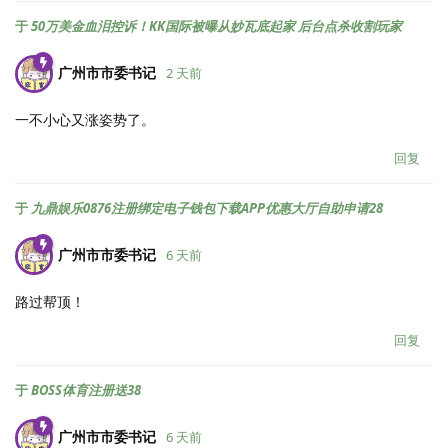
于
50万美金血泪控诉！KK国际被曝从妙瓦底起家 后台点杀收割玩家
广州市市委书记
2 天前
一不小心又涨姿势了。
回复
于
九鼎娱乐0876注册绑定电子钱包下载APP优惠大厅自助申请28
广州市市委书记
6 天前
路过帮顶！
回复
于
BOSS体育注册送38
广州市市委书记
6 天前