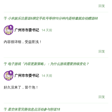
回复
于
小米娱乐注册送6绑定手机号等待10分钟内是特邀就自动赠送68
广州市市委书记
14 天前
内容很详细，受益匪浅！
回复
于
电子游戏「内容更新策略」：为什么游戏需要持续变化？
广州市市委书记
14 天前
好久没来了，冒个泡！
回复
于
星空体育完善信息点活动参与秒送18