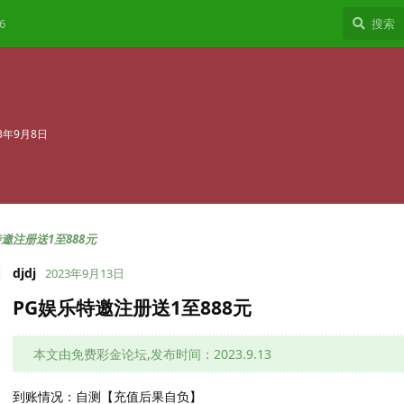
6
23年9月8日
邀注册送1至888元
djdj
2023年9月13日
PG娱乐特邀注册送1至888元
本文由免费彩金论坛,发布时间：2023.9.13
到账情况：自测【充值后果自负】