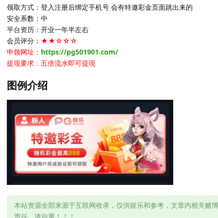
领取方式：登入注册后绑定手机号 会有特邀彩金页面跳出来的
安全系数：中
平台资历：开业一年半左右
会员评分：
★★☆☆☆
申领网址：
https://pg501901.com/
提现要求：五倍流水即可提现
图例介绍
本站资源全部来源于互联网收录，仅供娱乐和参考，文章内相关赌
责任，请自重！！！