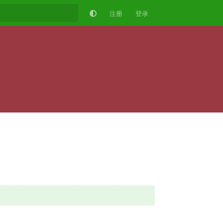
注册
登录