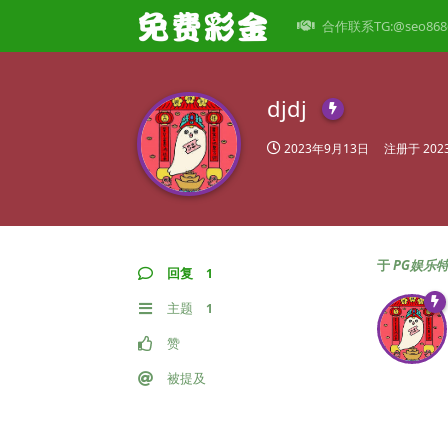
合作联系TG:@seo868
djdj
2023年9月13日
注册于
20
于
PG娱乐特
回复
1
主题
1
赞
被提及