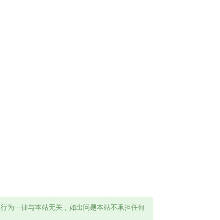
博行为一律与本站无关，如出问题本站不承担任何